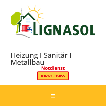
Heizung I Sanitär I
Metallbau
Notdienst
036921 315055