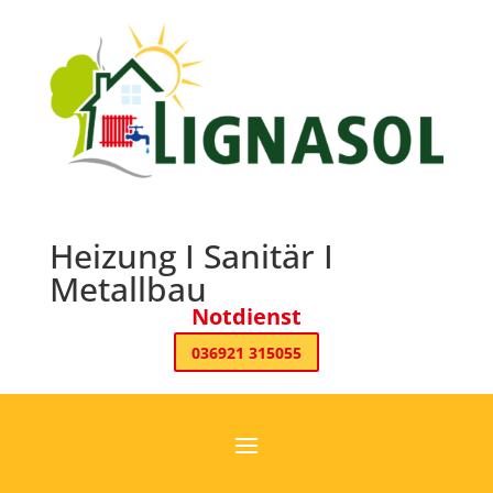
Heizung I Sanitär I
Metallbau
Notdienst
036921 315055