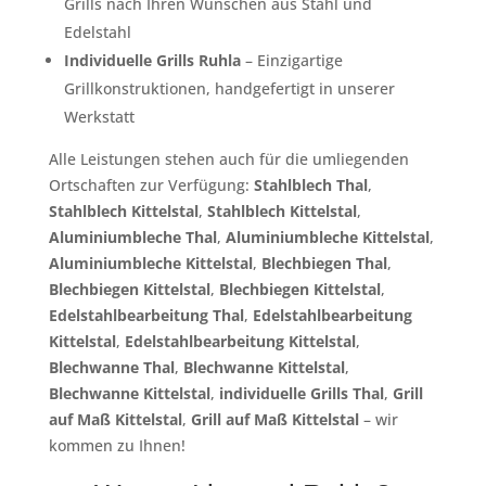
Grills nach Ihren Wünschen aus Stahl und
Edelstahl
Individuelle Grills Ruhla
– Einzigartige
Grillkonstruktionen, handgefertigt in unserer
Werkstatt
Alle Leistungen stehen auch für die umliegenden
Ortschaften zur Verfügung:
Stahlblech Thal
,
Stahlblech Kittelstal
,
Stahlblech Kittelstal
,
Aluminiumbleche Thal
,
Aluminiumbleche Kittelstal
,
Aluminiumbleche Kittelstal
,
Blechbiegen Thal
,
Blechbiegen Kittelstal
,
Blechbiegen Kittelstal
,
Edelstahlbearbeitung Thal
,
Edelstahlbearbeitung
Kittelstal
,
Edelstahlbearbeitung Kittelstal
,
Blechwanne Thal
,
Blechwanne Kittelstal
,
Blechwanne Kittelstal
,
individuelle Grills Thal
,
Grill
auf Maß Kittelstal
,
Grill auf Maß Kittelstal
– wir
kommen zu Ihnen!